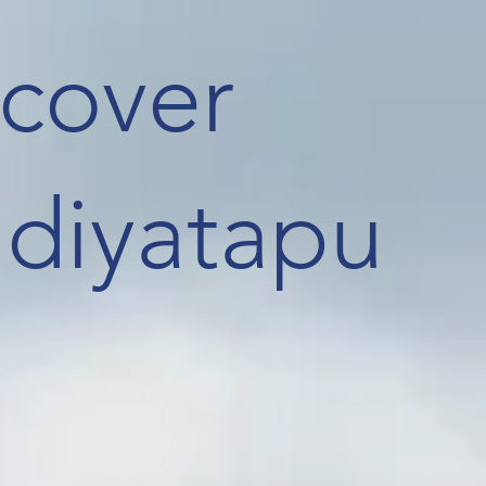
scover
idiyatapu